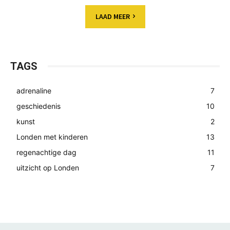
LAAD MEER
TAGS
adrenaline
7
geschiedenis
10
kunst
2
Londen met kinderen
13
regenachtige dag
11
uitzicht op Londen
7