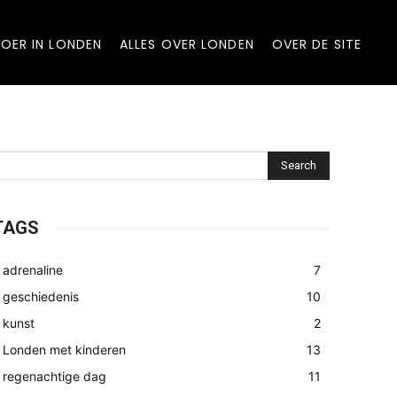
OER IN LONDEN
ALLES OVER LONDEN
OVER DE SITE
Search
TAGS
adrenaline
7
geschiedenis
10
kunst
2
Londen met kinderen
13
regenachtige dag
11