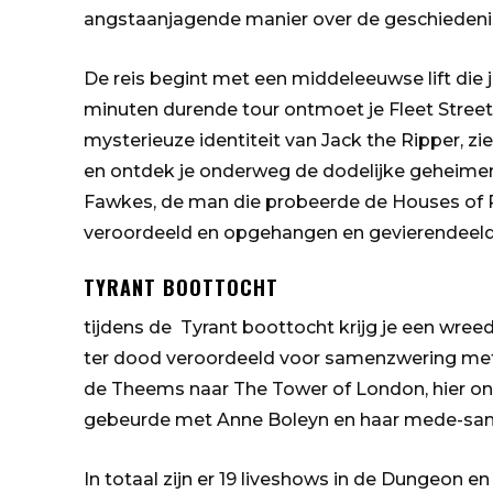
angstaanjagende manier over de geschiedeni
De reis begint met een middeleeuwse lift die 
minuten durende tour ontmoet je Fleet Stree
mysterieuze identiteit van Jack the Ripper, z
en ontdek je onderweg de dodelijke geheime
Fawkes, de man die probeerde de Houses of Pa
veroordeeld en opgehangen en gevierendeeld
TYRANT BOOTTOCHT
tijdens de Tyrant boottocht krijg je een wreedh
ter dood veroordeeld voor samenzwering met A
de Theems naar The Tower of London, hier ontm
gebeurde met Anne Boleyn en haar mede-sa
In totaal zijn er 19 liveshows in de Dungeon e