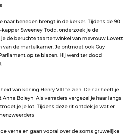
s.
je naar beneden brengt in de kerker. Tijdens de 90
t-kapper Sweeney Todd, onderzoek je de
ie je de beruchte taartenwinkel van mevrouw Lovett
n van de martelkamer. Je ontmoet ook Guy
rliament op te blazen. Hij werd ter dood
.
eid van koning Henry VIII te zien. De nar heeft je
nne Boleyn! Als verraders vergezel je haar langs
oet je je lot. Tijdens deze rit ontdek je wat er
menzweerders.
n de verhalen gaan vooral over de soms gruwelijke