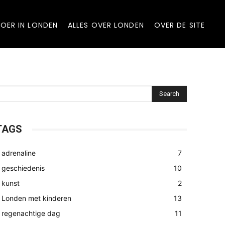
OER IN LONDEN
ALLES OVER LONDEN
OVER DE SITE
Search
TAGS
adrenaline
7
geschiedenis
10
kunst
2
Londen met kinderen
13
regenachtige dag
11